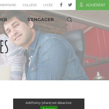
ADHÉRENT
ÉMENTAIRE
COLLÈGE
LYCÉE
RER
S'ENGAGER
es
AddToAny (share) est désactivé.