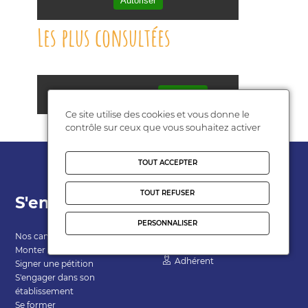
Autoriser
Les plus consultées
Twitter est désactivé.
Autoriser
Ce site utilise des cookies et vous donne le
contrôle sur ceux que vous souhaitez activer
TOUT ACCEPTER
TOUT REFUSER
S'engager
Espace
Personnel
PERSONNALISER
Nos campagnes
Monter une campagne
Adhérent
Signer une pétition
S'engager dans son
établissement
Se former