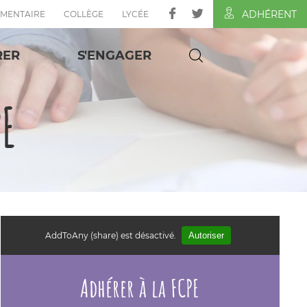
ADHÉRENT
ÉMENTAIRE
COLLÈGE
LYCÉE
RER
S'ENGAGER
PE
AddToAny (share) est désactivé.
Autoriser
Adhérer à la FCPE