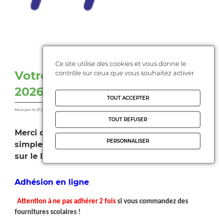
FCPE
Ce site utilise des cookies et vous donne le
Votre adhésion pour 2025-
contrôle sur ceux que vous souhaitez activer
2026
TOUT ACCEPTER
Mis à jour le 27 juillet 2025
TOUT REFUSER
Merci de privilégier l'adhésion en ligne, plus
PERSONNALISER
simple et immédiate. Pour ce faire, cliquez
sur le lien ci-dessous.
Adhésion en ligne
Attention à ne pas adhérer 2 fois
si vous commandez des
fournitures scolaires !